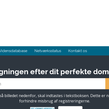
Vidensdatabase
Netværksstatus
Kontakt os
ningen efter dit perfekte do
å billedet nedenfor, skal indtastes i tekstboksen. Dette er 
forhindre misbrug af registreringerne.