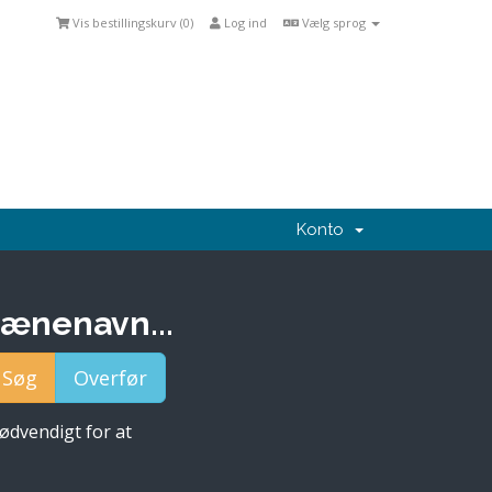
Vis bestillingskurv (
0
)
Log ind
Vælg sprog
Konto
mænenavn...
nødvendigt for at