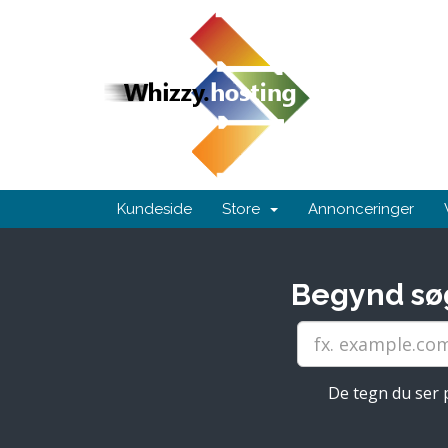
Kundeside
Store
Annonceringer
Begynd søg
De tegn du ser p