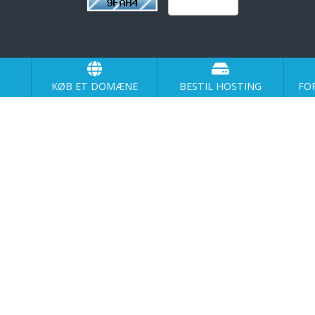
KØB ET DOMÆNE
BESTIL HOSTING
FO