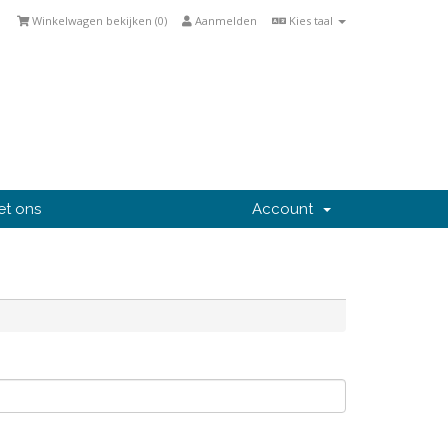
Winkelwagen bekijken (
0
)
Aanmelden
Kies taal
et ons
Account