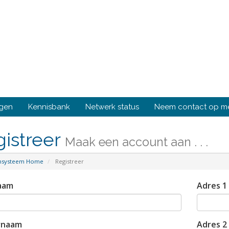
ngen
Kennisbank
Netwerk status
Neem contact op m
gistreer
Maak een account aan . . .
ensysteem Home
Registreer
aam
Adres 1
rnaam
Adres 2