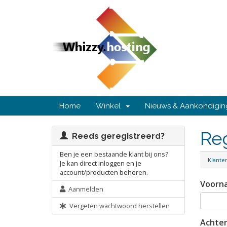
Home
Winkel
Nieuws & Aankondigi
Re
Reeds geregistreerd?
Ben je een bestaande klant bij ons?
Klant
Je kan direct inloggen en je
account/producten beheren.
Voorn
Aanmelden
Vergeten wachtwoord herstellen
Achte