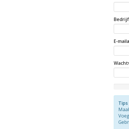
Bedrij
E-mail
Wacht
New
Passwor
Rating:
Tips
0%
Maak
Voeg 
Gebr