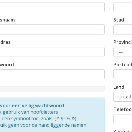
fsnaam
Stad
adres
Provinc
woord
Postco
Land
d
 voor een veilig wachtwoord
Telefo
 gebruik van hoofdletters
een symbool toe, zoals: (# $ ! % &)
uik geen voor de hand liggende namen
Kies val