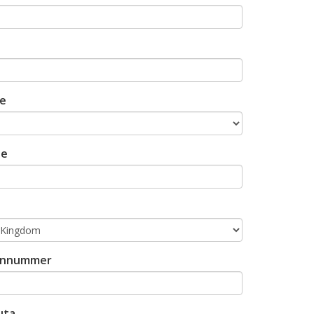
ie
de
onnummer
uta