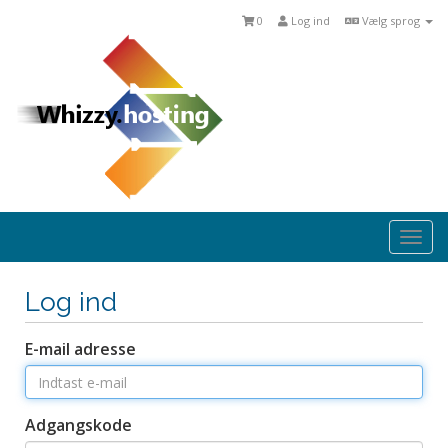
0
Log ind
Vælg sprog
Togg
navi
Log ind
E-mail adresse
Adgangskode