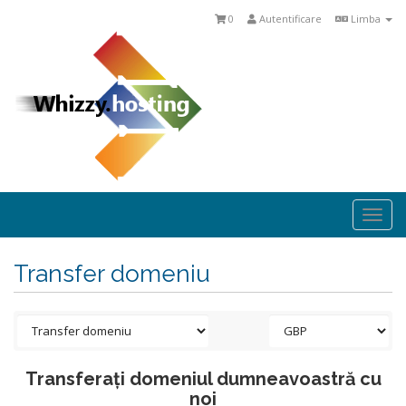
0
Autentificare
Limba
Togg
navi
Transfer domeniu
Transferați domeniul dumneavoastră cu
noi