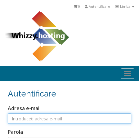
0
Autentificare
Limba
Togg
navi
Autentificare
Adresa e-mail
Parola